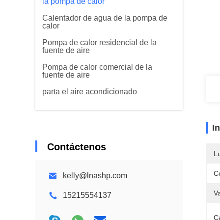
la pompa de calor
Calentador de agua de la pompa de
calor
Pompa de calor residencial de la
fuente de aire
Pompa de calor comercial de la
fuente de aire
parta el aire acondicionado
I
Contáctenos
L
Ce
kelly@lnashp.com
V
15215554137
C