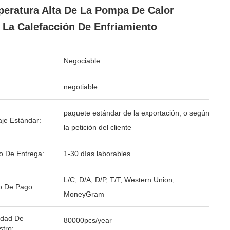
eratura Alta De La Pompa De Calor
 La Calefacción De Enfriamiento
Negociable
negotiable
paquete estándar de la exportación, o según
je Estándar:
la petición del cliente
o De Entrega:
1-30 días laborables
L/C, D/A, D/P, T/T, Western Union,
o De Pago:
MoneyGram
idad De
80000pcs/year
stro: