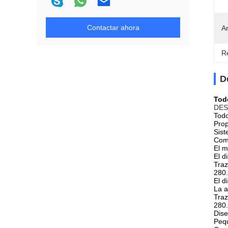
Contactar ahora
Ar
Re
D
Todo
DES
Todo
Prop
Sist
Comp
El m
El d
Traz
280.
El d
La a
Traz
280.
Dise
Pequ