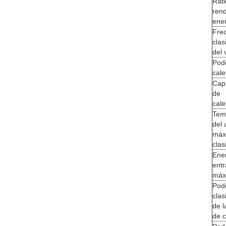
Rati
ren
ener
Fre
clas
del 
Pod
cale
Cap
de
cale
Tem
del
máx
clas
Ene
ent
máx
Pod
clas
de 
de c