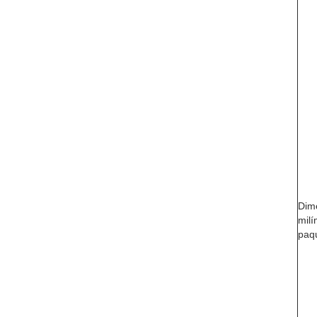
Dim
milí
paq