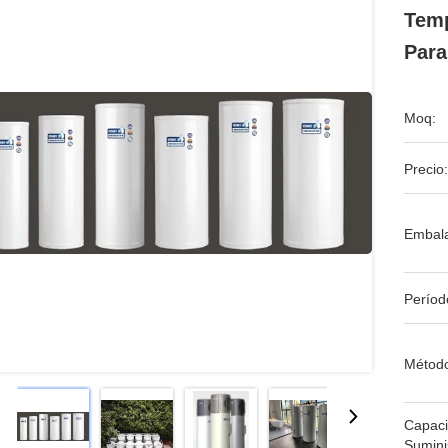
Temp
Para
Moq:
Precio:
Embala
Períod
Métod
Capac
Sumini