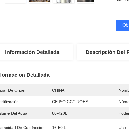
Obt
Información Detallada
Descripción Del 
nformación Detallada
ugar De Origen
CHINA
Nomb
rtificación
CE ISO CCC ROHS
Núme
alume Del Agua:
80-420L
Poder
apacidad De Calefacción:
16-50 L
Uso: