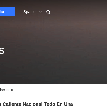
ita
Spanish
S
riamiento
 Caliente Nacional Todo En Una