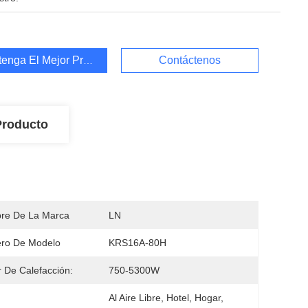
enga El Mejor Precio
Contáctenos
Producto
re De La Marca
LN
ro De Modelo
KRS16A-80H
 De Calefacción:
750-5300W
Al Aire Libre, Hotel, Hogar, 