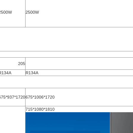
2500W
2500W
205
R134A
R134A
675*937*1720
675*1006*1720
715*1080*1810