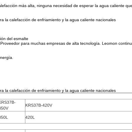
alefacción más alta, ninguna necesidad de esperar la agua caliente qu
 la calefacción de enfriamiento y la agua caliente nacionales
ión del esmalte
e. • Proveedor para muchas empresas de alta tecnología. Leomon conti
energía.
 la calefacción de enfriamiento y la agua caliente nacionales
KRS37B-
KRS37B-420V
350V
350L
420L