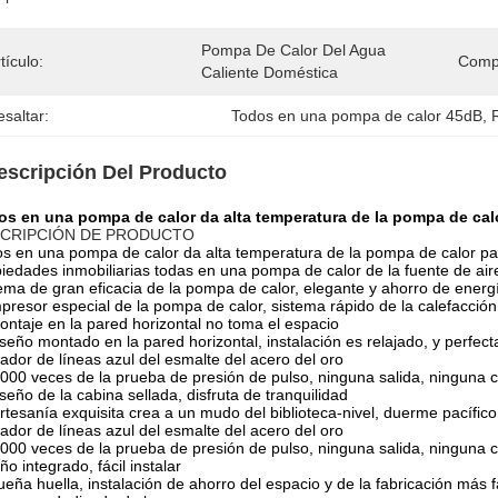
Pompa De Calor Del Agua 
tículo:
Compr
Caliente Doméstica
saltar:
Todos en una pompa de calor 45dB
, 
escripción Del Producto
s en una pompa de calor da alta temperatura de la pompa de calor
CRIPCIÓN DE PRODUCTO
s en una pompa de calor da alta temperatura de la pompa de calor para
iedades inmobiliarias todas en una pompa de calor de la fuente de air
ema de gran eficacia de la pompa de calor, elegante y ahorro de energ
resor especial de la pompa de calor, sistema rápido de la calefacción
ontaje en la pared horizontal no toma el espacio
iseño montado en la pared horizontal, instalación es relajado, y perfe
ador de líneas azul del esmalte del acero del oro
000 veces de la prueba de presión de pulso, ninguna salida, ninguna cal
iseño de la cabina sellada, disfruta de tranquilidad
rtesanía exquisita crea a un mudo del biblioteca-nivel, duerme pacífico
ador de líneas azul del esmalte del acero del oro
000 veces de la prueba de presión de pulso, ninguna salida, ninguna cal
ño integrado, fácil instalar
eña huella, instalación de ahorro del espacio y de la fabricación más f