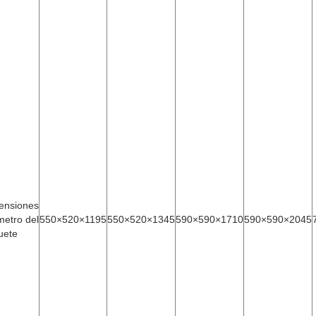
ensiones
metro del
550×520×1195
550×520×1345
590×590×1710
590×590×2045
uete