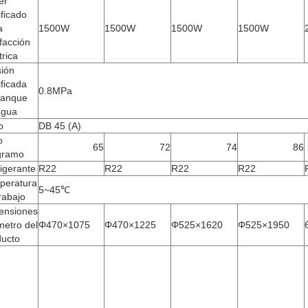
er
ificado
a
1500W
1500W
1500W
1500W
facción
trica
sión
ificada
0.8MPa
tanque
agua
o
DB 45 (A)
o
65
72
74
86
ogramo
igerante
R22
R22
R22
R22
peratura
5~45℃
rabajo
ensiones
metro del
Φ470×1075
Φ470×1225
Φ525×1620
Φ525×1950
ducto