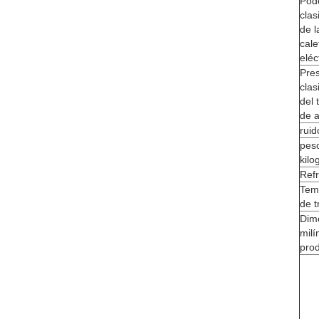
Pod
clas
de l
cale
eléc
Pre
clas
del 
de 
ruid
pes
kil
Refr
Tem
de t
Dim
milí
pro