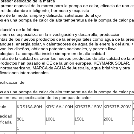
presor dedicado de la marca
resor especial de la marca para la pompa de calor, eficacia de una c
rol de alambre inteligente, hermoso y exquisito
ño de la moda, simple y delicado, satisfaciendo al ojo
s en una pompa de calor da alta temperatura de la pompa de calor para
oducción de la fábrica
omon se especializa en la investigación y desarrollo, producción
ntas de los nuevos productos de la energía tales como agua de la pres
tanques, energía solar, y calentadores de agua de la energía del air
van los diseños, obtienen patentes nacionales, y poseen llave
ologías. La compañía insiste siempre en de alta calidad
 ruta de la calidad es crear los nuevos productos de alta calidad de la 
 productos han pasado el CE de la unión europea, KEYMARK SOLAR,
norteamericano, MARCA de AGUA de Australia, agua británica y otra
ificaciones internacionales.
cificación de
s en una pompa de calor da alta temperatura de la pompa de calor para
s en una especificación de las pompas de calor
culo
KRS16A-80H
KRS16A-100H
KRS37B-150V
KRS37B-200V
acidad
80L
100L
150L
200L
ificada
R
1