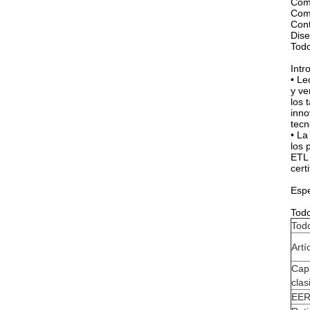
Com
Comp
Cont
Dise
Todo
Intr
• Le
y ve
los 
inno
tecn
• La
los
ETL 
cert
Espe
Todo
Todo
Artí
Cap
clas
EE