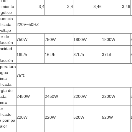
o de
dimiento
3,4
3,4
3,46
3,46
gético
cuencia
ificada
220V~50HZ
voltaje
er de
750W
750W
1800W
1800W
facción
acidad
16L/h
16L/h
37L/h
37L/h
facción
peratura
 agua
75℃
ima
ificada
rgía de
rada
2450W
2450W
2200W
2200W
ima
er
ificado
220W
220W
520W
520W
la pompa
alor